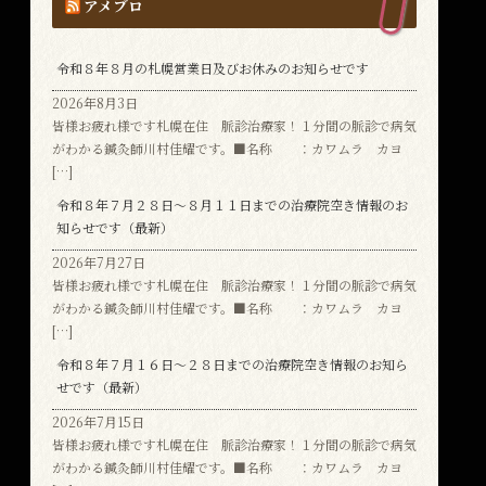
アメブロ
令和８年８月の札幌営業日及びお休みのお知らせです
2026年8月3日
皆様お疲れ様です札幌在住 脈診治療家！１分間の脈診で病気
がわかる鍼灸師川村佳耀です。■名称 ：カワムラ カヨ
[…]
令和８年７月２８日～８月１１日までの治療院空き情報のお
知らせです（最新）
2026年7月27日
皆様お疲れ様です札幌在住 脈診治療家！１分間の脈診で病気
がわかる鍼灸師川村佳耀です。■名称 ：カワムラ カヨ
[…]
令和８年７月１６日～２８日までの治療院空き情報のお知ら
せです（最新）
2026年7月15日
皆様お疲れ様です札幌在住 脈診治療家！１分間の脈診で病気
がわかる鍼灸師川村佳耀です。■名称 ：カワムラ カヨ