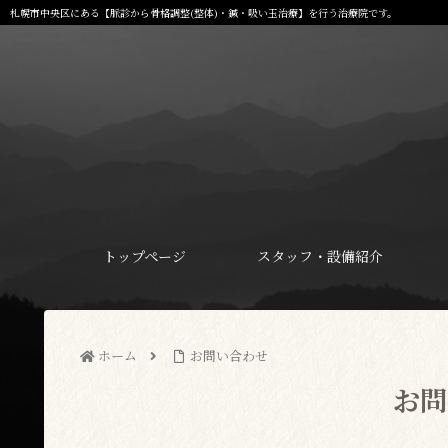
札幌市中央区にある【脈診から骨格調整(整体)・鍼・吸い玉治療】を行う治療院です。
トップページ
スタッフ・設備紹介
ホーム
お問い合わせ
お問