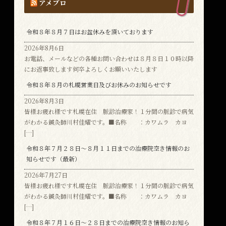
アメブロ
令和８年８月７日はお盆休みを頂いております
2026年8月6日
お電話、メールなどの各種お問い合わせは８月８日１０時以降
にお返事致します何卒よろしくお願いいたします
令和８年８月の札幌営業日及びお休みのお知らせです
2026年8月3日
皆様お疲れ様です札幌在住 脈診治療家！１分間の脈診で病気
がわかる鍼灸師川村佳耀です。■名称 ：カワムラ カヨ
[…]
令和８年７月２８日～８月１１日までの治療院空き情報のお
知らせです（最新）
2026年7月27日
皆様お疲れ様です札幌在住 脈診治療家！１分間の脈診で病気
がわかる鍼灸師川村佳耀です。■名称 ：カワムラ カヨ
[…]
令和８年７月１６日～２８日までの治療院空き情報のお知ら