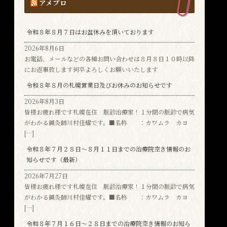
アメブロ
令和８年８月７日はお盆休みを頂いております
2026年8月6日
お電話、メールなどの各種お問い合わせは８月８日１０時以降
にお返事致します何卒よろしくお願いいたします
令和８年８月の札幌営業日及びお休みのお知らせです
2026年8月3日
皆様お疲れ様です札幌在住 脈診治療家！１分間の脈診で病気
がわかる鍼灸師川村佳耀です。■名称 ：カワムラ カヨ
[…]
令和８年７月２８日～８月１１日までの治療院空き情報のお
知らせです（最新）
2026年7月27日
皆様お疲れ様です札幌在住 脈診治療家！１分間の脈診で病気
がわかる鍼灸師川村佳耀です。■名称 ：カワムラ カヨ
[…]
令和８年７月１６日～２８日までの治療院空き情報のお知ら